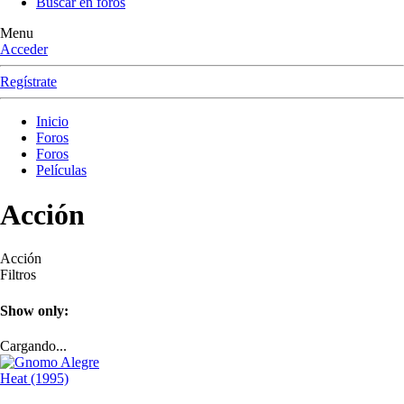
Buscar en foros
Menu
Acceder
Regístrate
Inicio
Foros
Foros
Películas
Acción
Acción
Filtros
Show only:
Cargando...
Heat (1995)