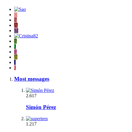
R
S
A
M
S
J
P
B
I
J
Most messages
2.617
Simón Pérez
1.217