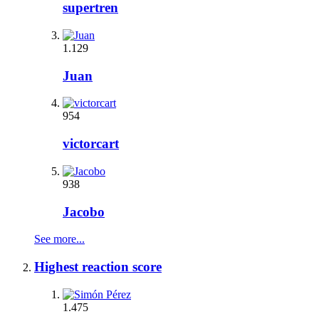
supertren
1.129
Juan
954
victorcart
938
Jacobo
See more...
Highest reaction score
1.475