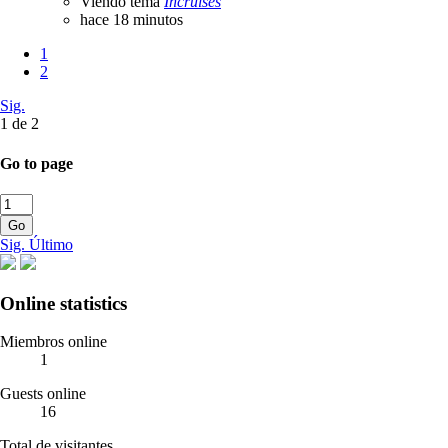
Viendo tema
Incruises
hace 18 minutos
1
2
Sig.
1 de 2
Go to page
Go
Sig.
Último
Online statistics
Miembros online
1
Guests online
16
Total de visitantes