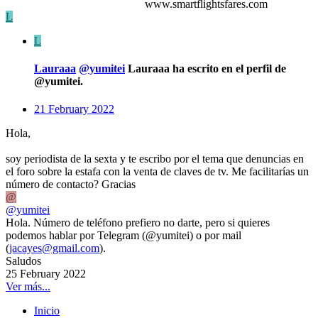
www.smartflightsfares.com
L
L
Lauraaa
@yumitei
Lauraaa ha escrito en el perfil de
@yumitei.
21 February 2022
Hola,
soy periodista de la sexta y te escribo por el tema que denuncias en
el foro sobre la estafa con la venta de claves de tv. Me facilitarías un
número de contacto? Gracias
@
@yumitei
Hola. Número de teléfono prefiero no darte, pero si quieres
podemos hablar por Telegram (@yumitei) o por mail
(
jacayes@gmail.com
).
Saludos
25 February 2022
Ver más...
Inicio