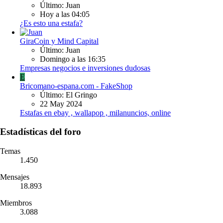
Último: Juan
Hoy a las 04:05
¿Es esto una estafa?
GiraCoin y Mind Capital
Último: Juan
Domingo a las 16:35
Empresas negocios e inversiones dudosas
E
Bricomano-espana.com - FakeShop
Último: El Gringo
22 May 2024
Estafas en ebay , wallapop , milanuncios, online
Estadísticas del foro
Temas
1.450
Mensajes
18.893
Miembros
3.088