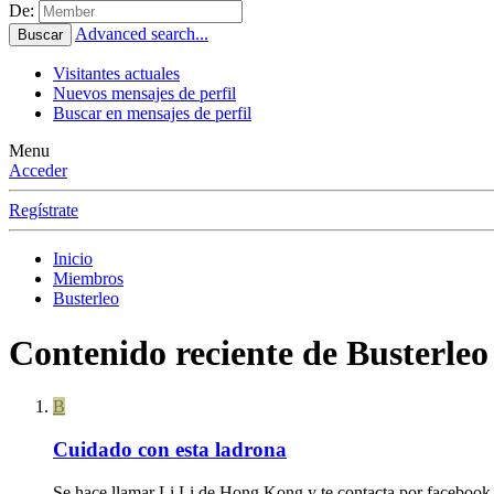
De:
Advanced search...
Buscar
Visitantes actuales
Nuevos mensajes de perfil
Buscar en mensajes de perfil
Menu
Acceder
Regístrate
Inicio
Miembros
Busterleo
Contenido reciente de Busterleo
B
Cuidado con esta ladrona
Se hace llamar Li Li de Hong Kong y te contacta por facebook, t