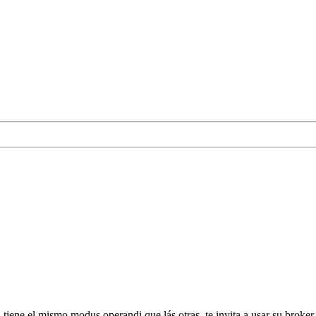
iene el mismo modus operandi que lás otras, te invita a usar su broker y