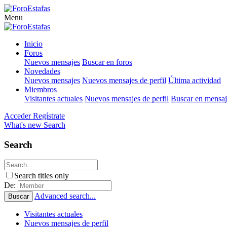
Menu
Inicio
Foros
Nuevos mensajes
Buscar en foros
Novedades
Nuevos mensajes
Nuevos mensajes de perfil
Última actividad
Miembros
Visitantes actuales
Nuevos mensajes de perfil
Buscar en mensaje
Acceder
Regístrate
What's new
Search
Search
Search titles only
De:
Advanced search...
Buscar
Visitantes actuales
Nuevos mensajes de perfil