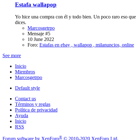
Estafa wallapop
Yo hice una compra con él y todo bien. Un poco raro eso que
dices.
Marcosgetrpo
Mensaje #5
10 June 2022
Foro:
Estafas en ebay , wallapop , milanuncios, online
See more
Inicio
Miembros
Marcosgetrpo
Default style
Contact us
Términos y reglas
Política de privacidad
Ayuda
Inicio
RSS
®
Forum software by XenForo
© 2010-2020 XenForo Ltd.