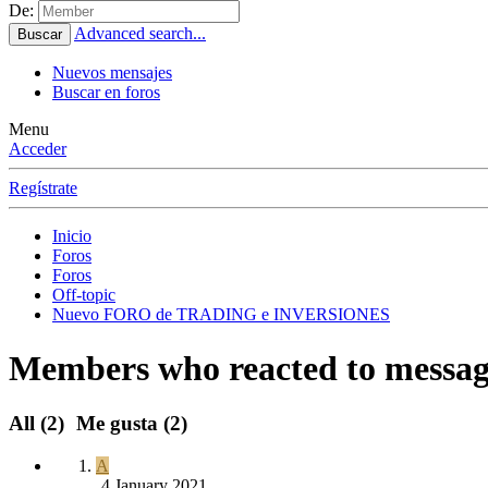
De:
Advanced search...
Buscar
Nuevos mensajes
Buscar en foros
Menu
Acceder
Regístrate
Inicio
Foros
Foros
Off-topic
Nuevo FORO de TRADING e INVERSIONES
Members who reacted to messag
All
(2)
Me gusta
(2)
A
4 January 2021