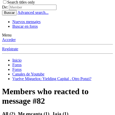
Search titles only
De:
Advanced search...
Buscar
Nuevos mensajes
Buscar en foros
Menu
Acceder
Regístrate
Inicio
Foros
Foros
Canales de Youtube
Vuelve Miguelox: Yielding Capital . Otro Ponzi?
Members who reacted to
message #82
All
(2)
Me encanta
(1)
Jaja
(1)