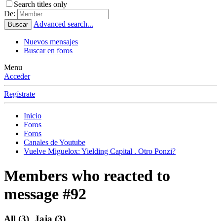
Search titles only
De:
Advanced search...
Buscar
Nuevos mensajes
Buscar en foros
Menu
Acceder
Regístrate
Inicio
Foros
Foros
Canales de Youtube
Vuelve Miguelox: Yielding Capital . Otro Ponzi?
Members who reacted to
message #92
All
(3)
Jaja
(3)