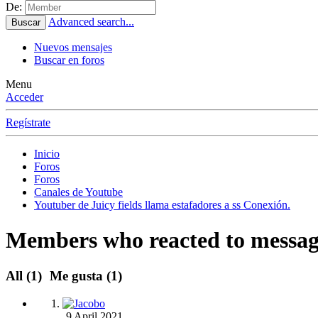
De:
Advanced search...
Buscar
Nuevos mensajes
Buscar en foros
Menu
Acceder
Regístrate
Inicio
Foros
Foros
Canales de Youtube
Youtuber de Juicy fields llama estafadores a ss Conexión.
Members who reacted to messag
All
(1)
Me gusta
(1)
9 April 2021