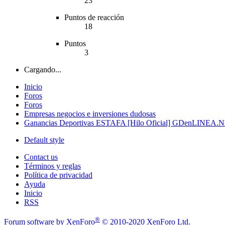
23
Puntos de reacción
18
Puntos
3
Cargando...
Inicio
Foros
Foros
Empresas negocios e inversiones dudosas
Ganancias Deportivas ESTAFA [Hilo Oficial] GDenLINEA
Default style
Contact us
Términos y reglas
Política de privacidad
Ayuda
Inicio
RSS
®
Forum software by XenForo
© 2010-2020 XenForo Ltd.