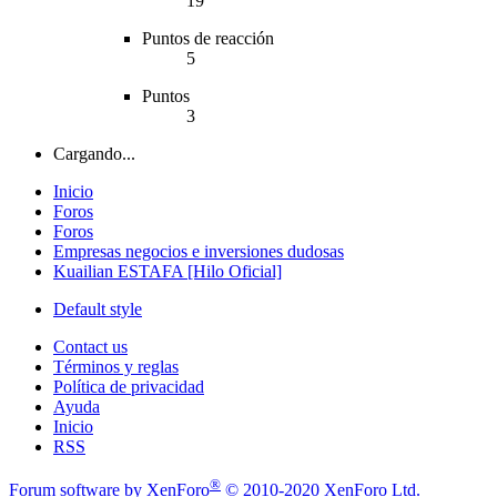
19
Puntos de reacción
5
Puntos
3
Cargando...
Inicio
Foros
Foros
Empresas negocios e inversiones dudosas
Kuailian ESTAFA [Hilo Oficial]
Default style
Contact us
Términos y reglas
Política de privacidad
Ayuda
Inicio
RSS
®
Forum software by XenForo
© 2010-2020 XenForo Ltd.