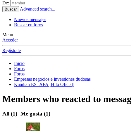
De:
Advanced search...
Buscar
Nuevos mensajes
Buscar en foros
Menu
Acceder
Regístrate
Inicio
Foros
Foros
Empresas negocios e inversiones dudosas
Kuailian ESTAFA [Hilo Oficial]
Members who reacted to messag
All
(1)
Me gusta
(1)