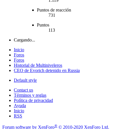
1.119
Puntos de reacción
731
Puntos
113
Cargando...
Inicio
Foros
Foros
Historial de Multiniveleros
CEO de Evorich detenido en Russia
Default style
Contact us
Términos y reglas
Política de privacidad
Ayuda
Inicio
RSS
®
Forum software by XenForo
© 2010-2020 XenForo Ltd.