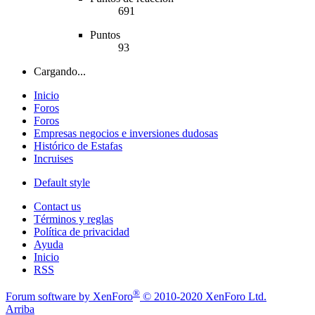
691
Puntos
93
Cargando...
Inicio
Foros
Foros
Empresas negocios e inversiones dudosas
Histórico de Estafas
Incruises
Default style
Contact us
Términos y reglas
Política de privacidad
Ayuda
Inicio
RSS
®
Forum software by XenForo
© 2010-2020 XenForo Ltd.
Arriba