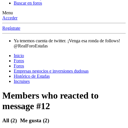
Buscar en foros
Menu
Acceder
Regístrate
Ya tenemos cuenta de twitter. ¡Venga esa ronda de follows!
@RealForoEstafas
Inicio
Foros
Foros
Empresas negocios e inversiones dudosas
Histórico de Estafas
Incruises
Members who reacted to
message #12
All
(2)
Me gusta
(2)