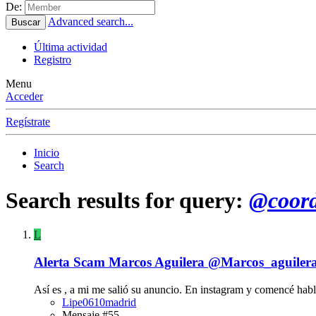
De:
Advanced search...
Buscar
Última actividad
Registro
Menu
Acceder
Regístrate
Inicio
Search
Search results for query:
@coord
L
Alerta Scam
Marcos Aguilera @Marcos_aguile
Así es , a mi me salió su anuncio. En instagram y comencé habla
Lipe0610madrid
Mensaje #55