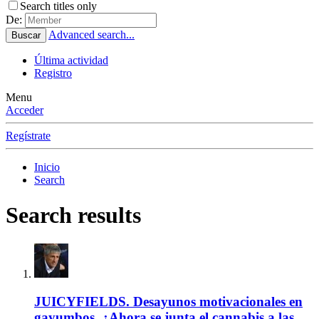
Search titles only
De:
Advanced search...
Buscar
Última actividad
Registro
Menu
Acceder
Regístrate
Inicio
Search
Search results
JUICYFIELDS. Desayunos motivacionales en
gayumbos. ¿Ahora se junta el cannabis a las