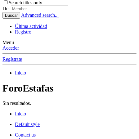
Search titles only
De:
Advanced search...
Buscar
Última actividad
Registro
Menu
Acceder
Regístrate
Inicio
ForoEstafas
Sin resultados.
Inicio
Default style
Contact us