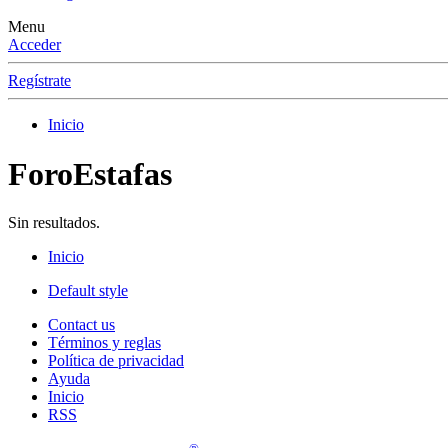
Menu
Acceder
Regístrate
Inicio
ForoEstafas
Sin resultados.
Inicio
Default style
Contact us
Términos y reglas
Política de privacidad
Ayuda
Inicio
RSS
®