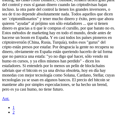
del control y esos sí ganan dinero cuando las criptodivisas bajan
incluso. la otra parte del control la tienen los grandes inversores, o
sea de ti no depende absolutamente nada. Todos aquellos que dicen
ser ¨criptomillonarios" y tener mucho dinero y éxito, pero que ahora
quieren "ayudar" al prójimo son sólo estafadores ... que si tienen
dinero es gracias a ti que le compras el cursillo, por que barato no es.
Estos métodos de marketing hay en todo el mundo, desde antes de
hacerse un boom en España. Y en casi todos los países pioneros en
criptoinversión (China, Rusia, Turquía), todos esos "gurus" del
cripto están presos por estafar. Por desgracia la gente no recupera su
dinero, obviamente en España están queriendo hacerlo de tal forma
que no parezca una estafa: "yo no digo qué hacer, sólo vendo mi
humo en cursos, y ya ellos mismos han perdido" - dicen los
estafadores. Si entendeís por lo menos un pelín de blockchains
sabriais que el bitcoin es ya una divisa obsoleta, hoy en día hay
monedas con mejor tecnología como Solana, Cardano, Stellar, cuyas
tecnologías ya se usan en algunos bancos. El precio del bitcoin se
mantiene alto por simples especulaciones, se ha hecho un brend,
pero es ya casi humo, no tiene futuro.
Ant.
1
2