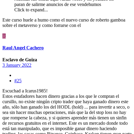
paran de salirme anuncios de ese vendehumos
Click to expand...
Este curso huele a humo como el nuevo curso de roberto gamboa
sobre el metaverso y como forrarse con el
R
Raul Angel Cachero
Esclavo de Guiza
3 January 2022
#25
Escuchad a Icarus1985!
Estos estafadores hacen dinero gracias a los que le compran el
cursillo, no existe ningún cripto trader que haya ganado dinero este
año, sólo han ganado los del HODL (hold) ... para invertir a seco, o
sea sin hacer muchas operaciones, más que la del stop loss no hay
que romperse la cabeza, y si quieres aprender más tienen un sinfin
de recursos gratuitos en el internet. Este es un mercado donde todo
está tan manipulado, que es imposible ganar dinero haciendo
trading, las casas como Binance, Coinbase, Kraken tienen gran parte