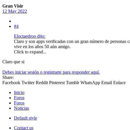
Gran Visir
12 May 2022
#4
Eloctaedroo dijo:
Claro y son apps verificadas con un gran número de personas 
vive en los años 50 aún amigo.
Click to expand...
Claro que si
Debes iniciar sesión o registrarte para responder aquí.
Share:
Facebook
Twitter
Reddit
Pinterest
Tumblr
WhatsApp
Email
Enlace
Inicio
Foros
Foros
Noticias
Default style
Contact us