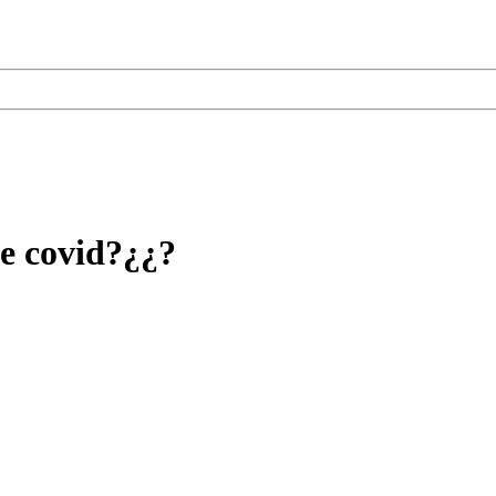
e covid?¿¿?