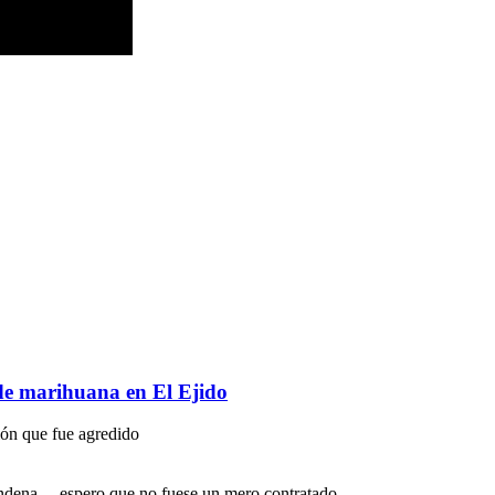
 de marihuana en El Ejido
ión que fue agredido
ndena.... espero que no fuese un mero contratado.......