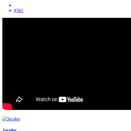
#361
Jacobo