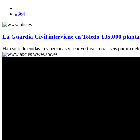
#364
La Guardia Civil interviene en Toledo 135.000 plant
Han sido detenidas tres personas y se investiga a otras seis por un deli
www.abc.es