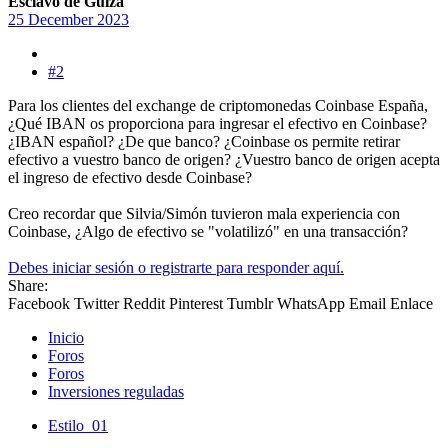
Esclavo de Guiza
25 December 2023
#2
Para los clientes del exchange de criptomonedas Coinbase España,
¿Qué IBAN os proporciona para ingresar el efectivo en Coinbase?
¿IBAN español? ¿De que banco? ¿Coinbase os permite retirar
efectivo a vuestro banco de origen? ¿Vuestro banco de origen acepta
el ingreso de efectivo desde Coinbase?
Creo recordar que Silvia/Simón tuvieron mala experiencia con
Coinbase, ¿Algo de efectivo se "volatilizó" en una transacción?
Debes iniciar sesión o registrarte para responder aquí.
Share:
Facebook
Twitter
Reddit
Pinterest
Tumblr
WhatsApp
Email
Enlace
Inicio
Foros
Foros
Inversiones reguladas
Estilo_01