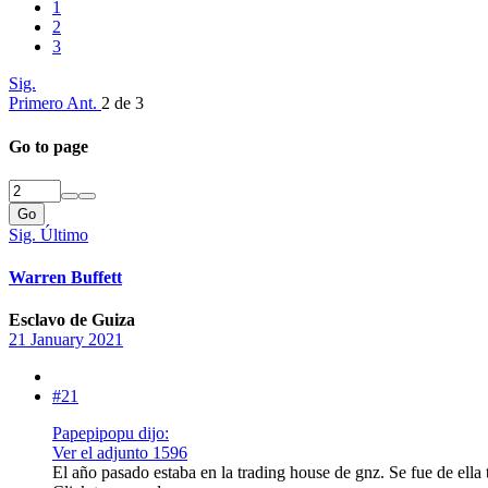
1
2
3
Sig.
Primero
Ant.
2 de 3
Go to page
Go
Sig.
Último
Warren Buffett
Esclavo de Guiza
21 January 2021
#21
Papepipopu dijo:
Ver el adjunto 1596
El año pasado estaba en la trading house de gnz. Se fue de ella