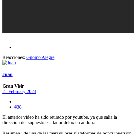
Reacciones:
Gnomo Alegre
Juan
Gran Visir
21 February 2023
#38
El anterior video ha sido retirado por youtube, ya que salia la
direccion del supuesto estafador delox en andorra.
Resumen : de una de las maravillosas plataformas de ponzi inversion