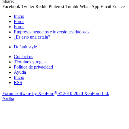
Share:
Facebook
Twitter
Reddit
Pinterest
Tumblr
WhatsApp
Email
Enlace
Inicio
Foros
Foros
Empresas negocios e inversiones dudosas
¿Es esto una estafa?
Default style
Contact us
Términos y reglas
Política de privacidad
Ayuda
Inicio
RSS
®
Forum software by XenForo
© 2010-2020 XenForo Ltd.
Arriba