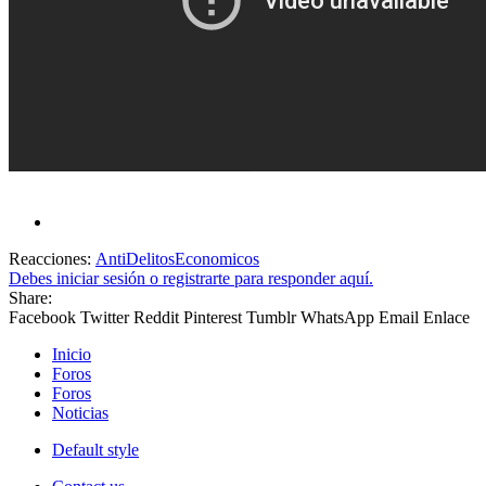
Reacciones:
AntiDelitosEconomicos
Debes iniciar sesión o registrarte para responder aquí.
Share:
Facebook
Twitter
Reddit
Pinterest
Tumblr
WhatsApp
Email
Enlace
Inicio
Foros
Foros
Noticias
Default style