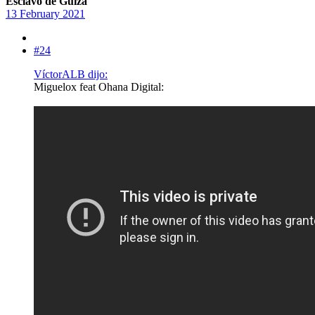
Esclavo de Guiza
13 February 2021
#24
VíctorALB dijo:
Miguelox feat Ohana Digital: