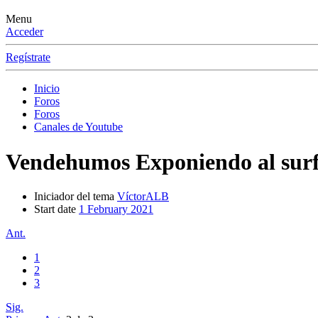
Menu
Acceder
Regístrate
Inicio
Foros
Foros
Canales de Youtube
Vendehumos
Exponiendo al su
Iniciador del tema
VíctorALB
Start date
1 February 2021
Ant.
1
2
3
Sig.