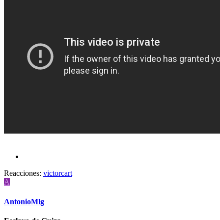
Reacciones:
victorcart
A
AntonioMlg