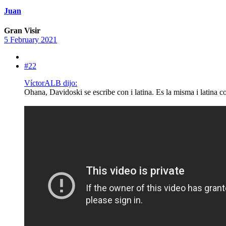
Juan
Gran Visir
5 February 2021
#22
VíctorALB dijo:
Ohana, Davidoski se escribe con i latina. Es la misma i latina c