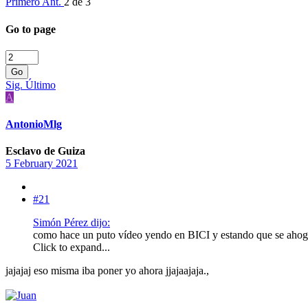
Primero
Ant.
2 de 3
Go to page
Go
Sig.
Último
A
AntonioMlg
Esclavo de Guiza
5 February 2021
#21
Simón Pérez dijo:
como hace un puto vídeo yendo en BICI y estando que se ahoga to
Click to expand...
jajajaj eso misma iba poner yo ahora jjajaajaja.,