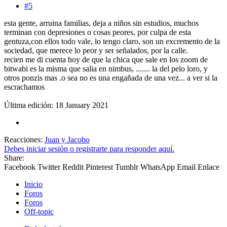
#5
esta gente, arruina familias, deja a niños sin estudios, muchos
terminan con depresiones o cosas peores, por culpa de esta
gentuza,con ellos todo vale, lo tengo claro, son un excremento de la
sociedad, que merece lo peor y ser señalados, por la calle.
recien me di cuenta hoy de que la chica que sale en los zoom de
bitwabi es la misma que salia en nimbus, ....... la del pelo loro, y
otros ponzis mas .o sea no es una engañada de una vez... a ver si la
escrachamos
Última edición:
18 January 2021
Reacciones:
Juan
y
Jacobo
Debes iniciar sesión o registrarte para responder aquí.
Share:
Facebook
Twitter
Reddit
Pinterest
Tumblr
WhatsApp
Email
Enlace
Inicio
Foros
Foros
Off-topic