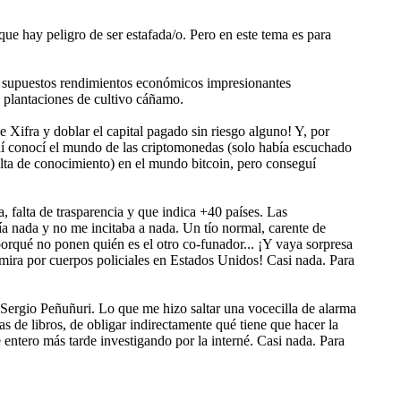
que hay peligro de ser estafada/o. Pero en este tema es para
s supuestos rendimientos económicos impresionantes
s plantaciones de cultivo cáñamo.
 Xifra y doblar el capital pagado sin riesgo alguno! Y, por
 ahí conocí el mundo de las criptomonedas (solo había escuchado
falta de conocimiento) en el mundo bitcoin, pero conseguí
a, falta de trasparencia y que indica +40 países. Las
 nada y no me incitaba a nada. Un tío normal, carente de
porqué no ponen quién es el otro co-funador... ¡Y vaya sorpresa
 mira por cuerpos policiales en Estados Unidos! Casi nada. Para
 Sergio Peñuñuri. Lo que me hizo saltar una vocecilla de alarma
s de libros, de obligar indirectamente qué tiene que hacer la
entero más tarde investigando por la interné. Casi nada. Para