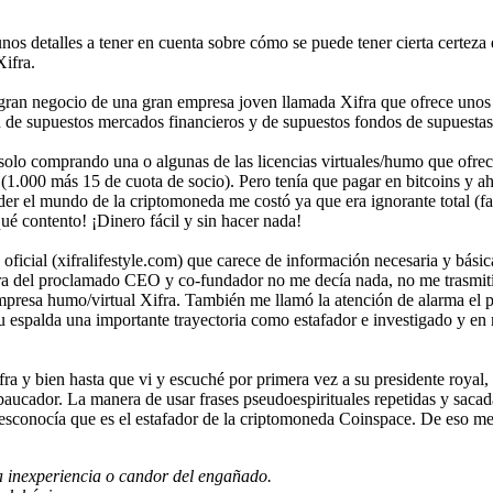
os detalles a tener en cuenta sobre cómo se puede tener cierta certeza 
ifra.
 gran negocio de una gran empresa joven llamada Xifra que ofrece uno
on de supuestos mercados financieros y de supuestos fondos de supuesta
solo comprando una o algunas de las licencias virtuales/humo que ofrece
s (1.000 más 15 de cuota de socio). Pero tenía que pagar en bitcoins y
ender el mundo de la criptomoneda me costó ya que era ignorante total (
ué contento! ¡Dinero fácil y sin hacer nada!
oficial (xifralifestyle.com) que carece de información necesaria y básic
ra del proclamado CEO y co-fundador no me decía nada, no me trasmitía
 empresa humo/virtual Xifra. También me llamó la atención de alarma el 
u espalda una importante trayectoria como estafador e investigado y en
a y bien hasta que vi y escuché por primera vez a su presidente royal,
baucador. La manera de usar frases pseudoespirituales repetidas y sacada
desconocía que es el estafador de la criptomoneda Coinspace. De eso me 
la inexperiencia o candor del engañado.