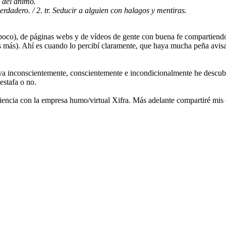
a del ánimo.
erdadero. / 2. tr. Seducir a alguien con halagos y mentiras.
e poco), de páginas webs y de vídeos de gente con buena fe compartiendo
 más). Ahí es cuando lo percibí claramente, que haya mucha peña avisa
poya inconscientemente, conscientemente e incondicionalmente he descub
estafa o no.
iencia con la empresa humo/virtual Xifra. Más adelante compartiré mis 