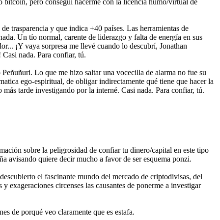
o bitcoin, pero conseguí hacerme con la licencia humo/virtual de
ta de trasparencia y que indica +40 países. Las herramientas de
da. Un tío normal, carente de liderazgo y falta de energía en sus
or... ¡Y vaya sorpresa me llevé cuando lo descubrí, Jonathan
Casi nada. Para confiar, tú.
 Peñuñuri. Lo que me hizo saltar una vocecilla de alarma no fue su
matica ego-espiritual, de obligar indirectamente qué tiene que hacer la
más tarde investigando por la interné. Casi nada. Para confiar, tú.
ción sobre la peligrosidad de confiar tu dinero/capital en este tipo
a avisando quiere decir mucho a favor de ser esquema ponzi.
 descubierto el fascinante mundo del mercado de criptodivisas, del
s y exageraciones circenses las causantes de ponerme a investigar
nes de porqué veo claramente que es estafa.