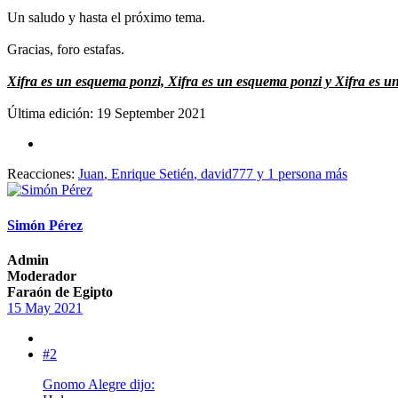
Un saludo y hasta el próximo tema.
Gracias, foro estafas.
Xifra es un esquema ponzi, Xifra es un esquema ponzi y Xifra es u
Última edición:
19 September 2021
Reacciones:
Juan
,
Enrique Setién
,
david777
y 1 persona más
Simón Pérez
Admin
Moderador
Faraón de Egipto
15 May 2021
#2
Gnomo Alegre dijo: