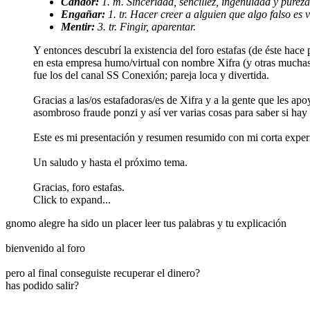
Candor:
1. m. Sinceridad, sencillez, ingenuidad y purez
Engañar:
1. tr. Hacer creer a alguien que algo falso es v
Mentir:
3. tr. Fingir, aparentar.
Y entonces descubrí la existencia del foro estafas (de éste hac
en esta empresa humo/virtual con nombre Xifra (y otras muchas
fue los del canal SS Conexión; pareja loca y divertida.
Gracias a las/os estafadoras/es de Xifra y a la gente que les a
asombroso fraude ponzi y así ver varias cosas para saber si hay 
Este es mi presentación y resumen resumido con mi corta exper
Un saludo y hasta el próximo tema.
Gracias, foro estafas.
Click to expand...
gnomo alegre ha sido un placer leer tus palabras y tu explicación
bienvenido al foro
pero al final conseguiste recuperar el dinero?
has podido salir?