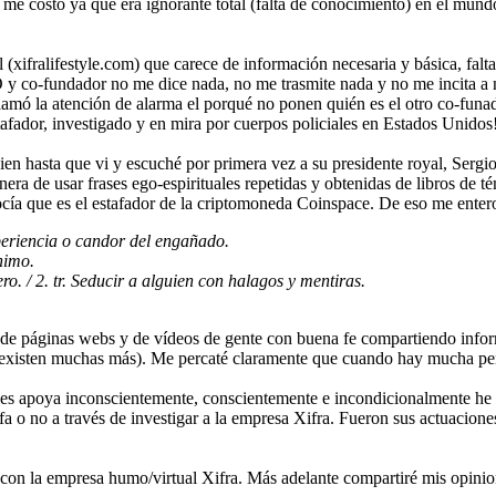
me costó ya que era ignorante total (falta de conocimiento) en el mund
l (xifralifestyle.com) que carece de información necesaria y básica, fal
 co-fundador no me dice nada, no me trasmite nada y no me incita a na
lamó la atención de alarma el porqué no ponen quién es el otro co-funad
afador, investigado y en mira por cuerpos policiales en Estados Unidos! 
en hasta que vi y escuché por primera vez a su presidente royal, Sergio
ra de usar frases ego-espirituales repetidas y obtenidas de libros de té
cía que es el estafador de la criptomoneda Coinspace. De eso me entero 
xperiencia o candor del engañado.
nimo.
ro. / 2. tr. Seducir a alguien con halagos y mentiras.
, de páginas webs y de vídeos de gente con buena fe compartiendo informa
existen muchas más). Me percaté claramente que cuando hay mucha peñ
ue les apoya inconscientemente, conscientemente e incondicionalmente he
fa o no a través de investigar a la empresa Xifra. Fueron sus actuacione
con la empresa humo/virtual Xifra. Más adelante compartiré mis opinio