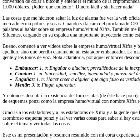
conversión de dólar a bitcoin y entender el mundo de la criptomoneda 
1.000 dólares. ¡Joder, qué contento! ¡Dinero fácil y sin hacer nada!
Las cosas que me hicieron saltar la luz de alarma fue ver la web oficia
mercadotecnia pobres y sosas. Cuando vi la cara del proclamado CEO y
palabras al hablar sobre su empresa humo/virtual Xifra. También me l
Sifuentes, cargando en su espalda una importante trayectoria como est
Bueno, comencé a ver vídeos sobre la empresa humo/virtual Xifra y bi
apellido, sino que percibí claramente un estafador embaucador. La mane
gente y los tonos de voz. Nota aclaratoria, por aquel entonces descono
Embaucar:
1. tr. Engañar o alucinar, prevaliéndose de la ine
Candor:
1. m. Sinceridad, sencillez, ingenuidad y pureza del á
Engañar:
1. tr. Hacer creer a alguien que algo falso es verdade
Mentir:
3. tr. Fingir, aparentar.
Y entonces descubrí la existencia del foro estafas (de éste hace poco)
de esquemas ponzi como la empresa humo/virtual con nombre Xifra (
Gracias a los estafadores y a las estafadoras de Xifra y a la gente q
asombroso esquema ponzi y así ver varias cosas para saber si hay esta
sobre el tema y ver todas las cosas.
Este es mi presentación y resumen resumido con mi corta experiencia 