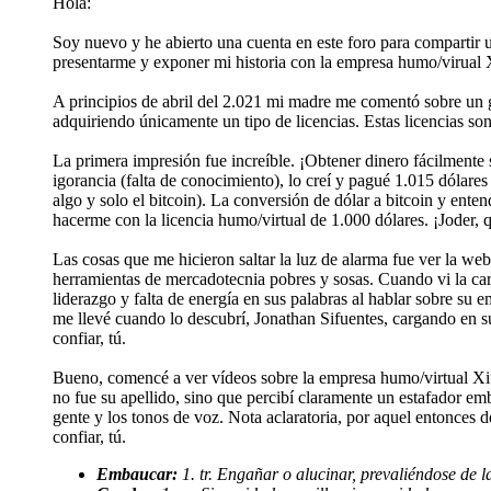
Hola:
Soy nuevo y he abierto una cuenta en este foro para compartir un
presentarme y exponer mi historia con la empresa humo/virual X
A principios de abril del 2.021 mi madre me comentó sobre un
adquiriendo únicamente un tipo de licencias. Estas licencias s
La primera impresión fue increíble. ¡Obtener dinero fácilmente 
igorancia (falta de conocimiento), lo creí y pagué 1.015 dólare
algo y solo el bitcoin). La conversión de dólar a bitcoin y ent
hacerme con la licencia humo/virtual de 1.000 dólares. ¡Joder, q
Las cosas que me hicieron saltar la luz de alarma fue ver la web 
herramientas de mercadotecnia pobres y sosas. Cuando vi la ca
liderazgo y falta de energía en sus palabras al hablar sobre su
me llevé cuando lo descubrí, Jonathan Sifuentes, cargando en s
confiar, tú.
Bueno, comencé a ver vídeos sobre la empresa humo/virtual Xifr
no fue su apellido, sino que percibí claramente un estafador em
gente y los tonos de voz. Nota aclaratoria, por aquel entonces 
confiar, tú.
Embaucar:
1. tr. Engañar o alucinar, prevaliéndose de 