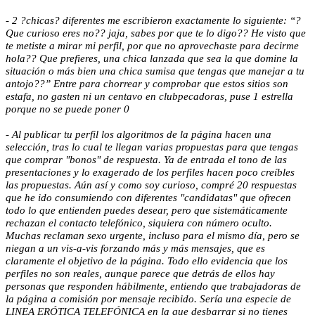
- 2 ?chicas? diferentes me escribieron exactamente lo siguiente: “?
Que curioso eres no?? jaja, sabes por que te lo digo?? He visto que
te metiste a mirar mi perfil, por que no aprovechaste para decirme
hola?? Que prefieres, una chica lanzada que sea la que domine la
situación o más bien una chica sumisa que tengas que manejar a tu
antojo??” Entre para chorrear y comprobar que estos sitios son
estafa, no gasten ni un centavo en clubpecadoras, puse 1 estrella
porque no se puede poner 0
- Al publicar tu perfil los algoritmos de la página hacen una
selección, tras lo cual te llegan varias propuestas para que tengas
que comprar "bonos" de respuesta. Ya de entrada el tono de las
presentaciones y lo exagerado de los perfiles hacen poco creíbles
las propuestas. Aún así y como soy curioso, compré 20 respuestas
que he ido consumiendo con diferentes "candidatas" que ofrecen
todo lo que entienden puedes desear, pero que sistemáticamente
rechazan el contacto telefónico, siquiera con número oculto.
Muchas reclaman sexo urgente, incluso para el mismo día, pero se
niegan a un vis-a-vis forzando más y más mensajes, que es
claramente el objetivo de la página. Todo ello evidencia que los
perfiles no son reales, aunque parece que detrás de ellos hay
personas que responden hábilmente, entiendo que trabajadoras de
la página a comisión por mensaje recibido. Sería una especie de
LINEA ERÓTICA TELEFÓNICA en la
que desbarrar si no tienes