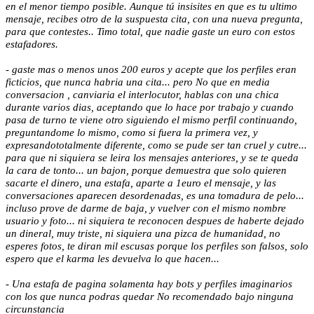
en el menor tiempo posible. Aunque tú insisites en que es tu ultimo
mensaje, recibes otro de la suspuesta cita, con una nueva pregunta,
para que contestes.. Timo total, que nadie gaste un euro con estos
estafadores.
- gaste mas o menos unos 200 euros y acepte que los perfiles eran
ficticios, que nunca habria una cita... pero No que en media
conversacion , canviaria el interlocutor, hablas con una chica
durante varios dias, aceptando que lo hace por trabajo y cuando
pasa de turno te viene otro siguiendo el mismo perfil continuando,
preguntandome lo mismo, como si fuera la primera vez, y
expresandototalmente diferente, como se pude ser tan cruel y cutre...
para que ni siquiera se leira los mensajes anteriores, y se te queda
la cara de tonto... un bajon, porque demuestra que solo quieren
sacarte el dinero, una estafa, aparte a 1euro el mensaje, y las
conversaciones aparecen desordenadas, es una tomadura de pelo...
incluso prove de darme de baja, y vuelver con el mismo nombre
usuario y foto... ni siquiera te reconocen despues de haberte dejado
un dineral, muy triste, ni siquiera una pizca de humanidad, no
esperes fotos, te diran mil escusas porque los perfiles son falsos, solo
espero que el karma les devuelva lo que hacen...
- Una estafa de pagina solamenta hay bots y perfiles imaginarios
con los que nunca podras quedar No recomendado bajo ninguna
circunstancia