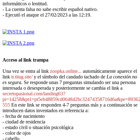
informáticos o lentitud.
- La cuenta falsa no sabe escribir español nativo.
- Ejecutó el ataque el 27/02/2023 a las 12:19.
Acceso al link trampa
Una vez se entra al link
zoopka.online...
automáticamente aparece el
link
tr.titag.site/
y el símbolo del candado tachado de
La conexión no
es segura
. Se responde unas 7 preguntas simulando ser una persona
interesada o desesperada y posteriormente se cambia el link a
secretopasional.com/landing63?
pi=14258&pt1=pt5eb48859cd064842bc32474358716d6a&pe=89362
555
En este link se responden 4-7 preguntas más y a continuación se
introducen datos inventados en referencia a:
- fecha de nacimiento
- ciudad de residencia
- estado civil o situación psicológica
- color de ojos
- cabello