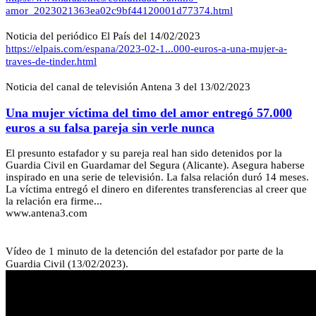
amor_2023021363ea02c9bf44120001d77374.html
Noticia del periódico El País del 14/02/2023
https://elpais.com/espana/2023-02-1...000-euros-a-una-mujer-a-
traves-de-tinder.html
Noticia del canal de televisión Antena 3 del 13/02/2023
Una mujer víctima del timo del amor entregó 57.000
euros a su falsa pareja sin verle nunca
El presunto estafador y su pareja real han sido detenidos por la
Guardia Civil en Guardamar del Segura (Alicante). Asegura haberse
inspirado en una serie de televisión. La falsa relación duró 14 meses.
La víctima entregó el dinero en diferentes transferencias al creer que
la relación era firme...
www.antena3.com
Vídeo de 1 minuto de la detención del estafador por parte de la
Guardia Civil (13/02/2023).