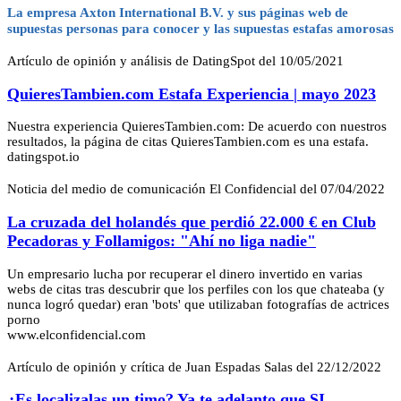
La empresa Axton International B.V. y sus páginas web de
supuestas personas para conocer y las supuestas estafas amorosas
Artículo de opinión y análisis de DatingSpot del 10/05/2021
QuieresTambien.com Estafa Experiencia | mayo 2023
Nuestra experiencia QuieresTambien.com: De acuerdo con nuestros
resultados, la página de citas QuieresTambien.com es una estafa.
datingspot.io
Noticia del medio de comunicación El Confidencial del 07/04/2022
La cruzada del holandés que perdió 22.000 € en Club
Pecadoras y Follamigos: "Ahí no liga nadie"
Un empresario lucha por recuperar el dinero invertido en varias
webs de citas tras descubrir que los perfiles con los que chateaba (y
nunca logró quedar) eran 'bots' que utilizaban fotografías de actrices
porno
www.elconfidencial.com
Artículo de opinión y crítica de Juan Espadas Salas del 22/12/2022
¿Es localizalas un timo? Ya te adelanto que SI