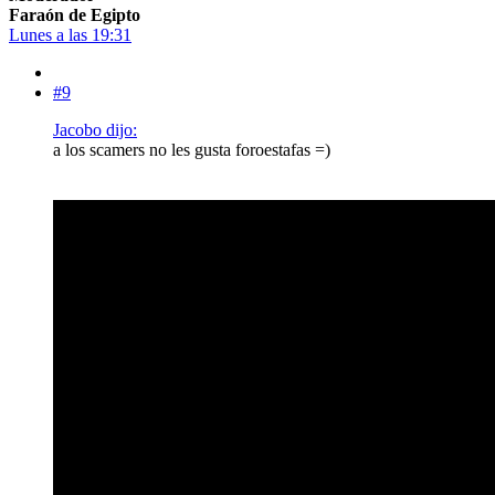
Faraón de Egipto
Lunes a las 19:31
#9
Jacobo dijo:
a los scamers no les gusta foroestafas =)