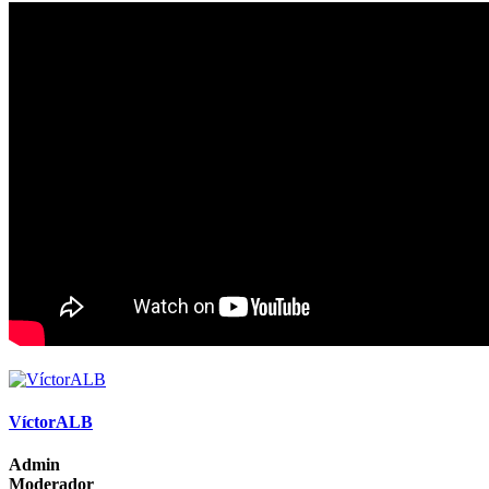
VíctorALB
Admin
Moderador