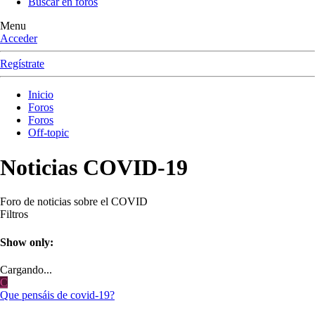
Buscar en foros
Menu
Acceder
Regístrate
Inicio
Foros
Foros
Off-topic
Noticias COVID-19
Foro de noticias sobre el COVID
Filtros
Show only:
Cargando...
C
Que pensáis de covid-19?