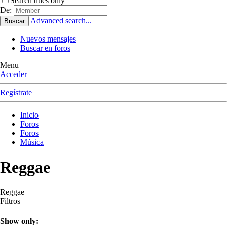
Search titles only
De:
Advanced search...
Buscar
Nuevos mensajes
Buscar en foros
Menu
Acceder
Regístrate
Inicio
Foros
Foros
Música
Reggae
Reggae
Filtros
Show only: