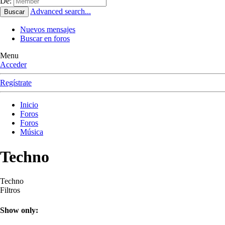
De:
Advanced search...
Buscar
Nuevos mensajes
Buscar en foros
Menu
Acceder
Regístrate
Inicio
Foros
Foros
Música
Techno
Techno
Filtros
Show only: