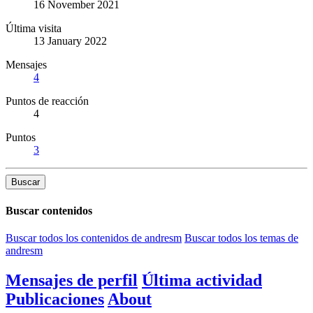
16 November 2021
Última visita
13 January 2022
Mensajes
4
Puntos de reacción
4
Puntos
3
Buscar
Buscar contenidos
Buscar todos los contenidos de andresm
Buscar todos los temas de
andresm
Mensajes de perfil
Última actividad
Publicaciones
About