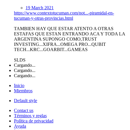
19 March 2021
https://www.contextotucuman.com/not...-piramidal-en-
tucuman-y-otras-provincias.html
TAMBIEN HAY QUE ESTAR ATENTO A OTRAS
ESTAFAS QUE ESTAN ENTRANDO ACA Y TODA LA
ARGENTINA SUPONGO COMO,TRUST
INVESTING...XIFRA...OMEGA PRO...QUBIT
TECH...KRC...GOARBIT...GAMEAS
SLDS
Cargando...
Cargando...
Cargando...
Inicio
Miembros
Default style
Contact us
Términos y reglas
Política de privacidad
Ayuda