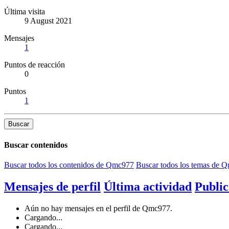
Última visita
9 August 2021
Mensajes
1
Puntos de reacción
0
Puntos
1
Buscar
Buscar contenidos
Buscar todos los contenidos de Qmc977
Buscar todos los temas de 
Mensajes de perfil
Última actividad
Public
Aún no hay mensajes en el perfil de Qmc977.
Cargando...
Cargando...