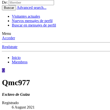
De:
Advanced search...
Buscar
Visitantes actuales
Nuevos mensajes de perfil
Buscar en mensajes de perfil
Menu
Acceder
Regístrate
Inicio
Miembros
Q
Qmc977
Esclavo de Guiza
Registrado
6 August 2021