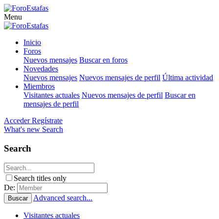
Menu
Inicio
Foros
Nuevos mensajes
Buscar en foros
Novedades
Nuevos mensajes
Nuevos mensajes de perfil
Última actividad
Miembros
Visitantes actuales
Nuevos mensajes de perfil
Buscar en
mensajes de perfil
Acceder
Regístrate
What's new
Search
Search
Search titles only
De:
Advanced search...
Buscar
Visitantes actuales