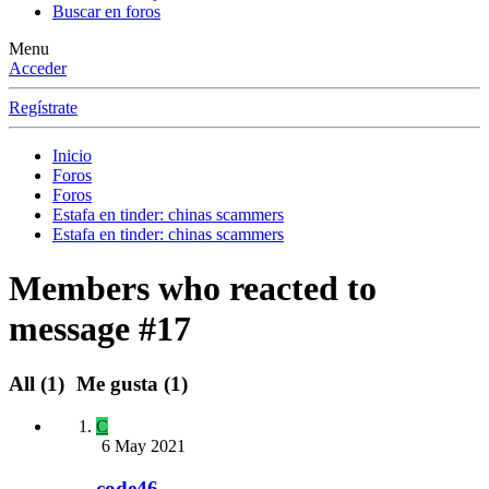
Buscar en foros
Menu
Acceder
Regístrate
Inicio
Foros
Foros
Estafa en tinder: chinas scammers
Estafa en tinder: chinas scammers
Members who reacted to
message #17
All
(1)
Me gusta
(1)
C
6 May 2021
code46