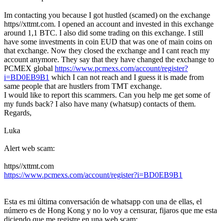
Im contacting you because I got hustled (scamed) on the exchange
https//xttmt.com. I opened an account and invested in this exchange
around 1,1 BTC. I also did some trading on this exchange. I still
have some investments in coin EUD that was one of main coins on
that exchange. Now they closed the exchange and I cant reach my
account anymore. They say that they have changed the exchange to
PCMEX global
https://www.pcmexs.com/account/register?
i=BD0EB9B1
which I can not reach and I guess it is made from
same people that are hustlers from TMT exchange.
I would like to report this scammers. Can you help me get some of
my funds back? I also have many (whatsup) contacts of them.
Regards,
Luka
Alert web scam:
https//xttmt.com
https://www.pcmexs.com/account/register?i=BD0EB9B1
Esta es mi última conversación de whatsapp con una de ellas, el
número es de Hong Kong y no lo voy a censurar, fijaros que me esta
diciendo que me registre en una web scam: