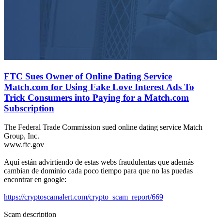
FTC Sues Owner of Online Dating Service
Match.com for Using Fake Love Interest Ads To
Trick Consumers into Paying for a Match.com
Subscription
The Federal Trade Commission sued online dating service Match
Group, Inc.
www.ftc.gov
Aquí están advirtiendo de estas webs fraudulentas que además
cambian de dominio cada poco tiempo para que no las puedas
encontrar en google:
https://cryptoscamalert.com/crypto_scam_report/669
Scam description