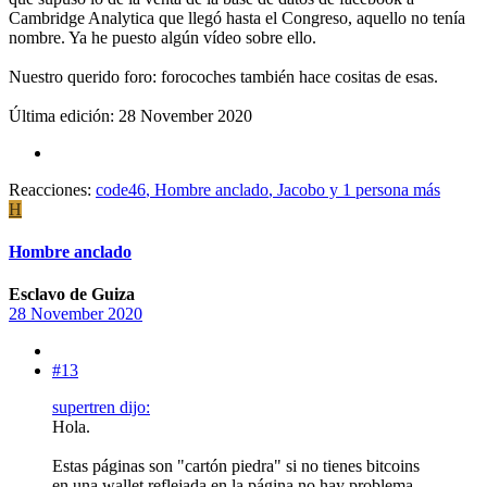
Cambridge Analytica que llegó hasta el Congreso, aquello no tenía
nombre. Ya he puesto algún vídeo sobre ello.
Nuestro querido foro: forocoches también hace cositas de esas.
Última edición:
28 November 2020
Reacciones:
code46
,
Hombre anclado
,
Jacobo
y 1 persona más
H
Hombre anclado
Esclavo de Guiza
28 November 2020
#13
supertren dijo:
Hola.
Estas páginas son "cartón piedra" si no tienes bitcoins
en una wallet reflejada en la página no hay problema.