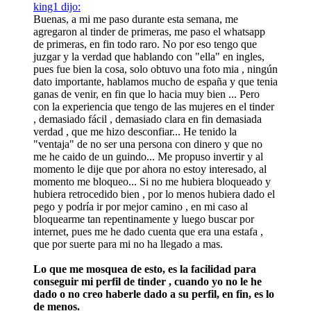
king1 dijo:
Buenas, a mi me paso durante esta semana, me
agregaron al tinder de primeras, me paso el whatsapp
de primeras, en fin todo raro. No por eso tengo que
juzgar y la verdad que hablando con "ella" en ingles,
pues fue bien la cosa, solo obtuvo una foto mia , ningún
dato importante, hablamos mucho de españa y que tenia
ganas de venir, en fin que lo hacia muy bien ... Pero
con la experiencia que tengo de las mujeres en el tinder
, demasiado fácil , demasiado clara en fin demasiada
verdad , que me hizo desconfiar... He tenido la
"ventaja" de no ser una persona con dinero y que no
me he caido de un guindo... Me propuso invertir y al
momento le dije que por ahora no estoy interesado, al
momento me bloqueo... Si no me hubiera bloqueado y
hubiera retrocedido bien , por lo menos hubiera dado el
pego y podría ir por mejor camino , en mi caso al
bloquearme tan repentinamente y luego buscar por
internet, pues me he dado cuenta que era una estafa ,
que por suerte para mi no ha llegado a mas.
Lo que me mosquea de esto, es la facilidad para
conseguir mi perfil de tinder , cuando yo no le he
dado o no creo haberle dado a su perfil, en fin, es lo
de menos.