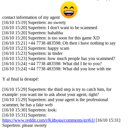
contact information of my agent
[16/10 15:19] Supertren: no sweety
[16/10 15:20] Supertren: I don't want to be scammed
[16/10 15:20] Supertren: hahahha
[16/10 15:20] Supertren: is too soon for this game XD
[16/10 15:21] +44 7738 483598: Oh then i have nothing to say
[16/10 15:23] Supertren: happy scam
[16/10 15:23] Supertren: in tinder
[16/10 15:23] Supertren: how much people has you scammed?
[16/10 15:24] +44 7738 483598: What did I lie to you?
[16/10 15:24] +44 7738 483598: What did you lose with me
Y al final la destapé:
[16/10 15:29] Supertren: the third step is try to catch him, for
example: you want me to ask about your agent, right?
[16/10 15:29] Supertren: and your agent is the professional
scammer, he has a fake web
[16/10 15:30] Supertren: look:
[16/10 15:31] Supertren:
https://www.reddit.com/r/Kitboga/comments/gzj61l
[16/10 15:31]
Supertren: please sweety