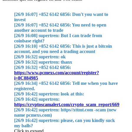
[26/9 16:07] +852 6142 6856: Don't you want to
invest
[26/9 16:07] +852 6142 6856: You need to open
another account to trade
[26/9 16:08] supertren: But I can trade from
coinbase right?
[26/9 16:10] +852 6142 6856: This is just a bitcoin
account, and you need a trading account
[26/9 16:32] supertren: ok
[26/9 16:32] supertren: thanx
[26/9 16:32] +852 6142 6856:
https://www.pcmexs.com/account/register?
i=8C884985
[26/9 16:34] +852 6142 6856: Tell me when you have
registered.
[26/9 16:42] supertren: look at this:
[26/9 16:42] supertren:
https://cryptoscamalert.com/crypto_scam_report/669
[26/9 16:42] supertren: https//xttmt.com -scam (new
name pcmexs.com)
[26/9 16:42] supertren: please, can you kindly suck
my balls?
Click to expand...