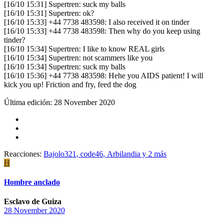
[16/10 15:31] Supertren: suck my balls
[16/10 15:31] Supertren: ok?
[16/10 15:33] +44 7738 483598: I also received it on tinder
[16/10 15:33] +44 7738 483598: Then why do you keep using
tinder?
[16/10 15:34] Supertren: I like to know REAL girls
[16/10 15:34] Supertren: not scammers like you
[16/10 15:34] Supertren: suck my balls
[16/10 15:36] +44 7738 483598: Hehe you AIDS patient! I will
kick you up! Friction and fry, feed the dog
Última edición:
28 November 2020
Reacciones:
Bajolo321
,
code46
,
Arbilandia
y 2 más
H
Hombre anclado
Esclavo de Guiza
28 November 2020