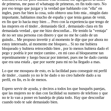
de primeras, me paso el whatsapp de primeras, en fin todo raro. No
por eso tengo que juzgar y la verdad que hablando con "ella" en
ingles, pues fue bien la cosa, solo obtuvo una foto mia , ningún dato
importante, hablamos mucho de españa y que tenia ganas de venir,
en fin que lo hacia muy bien ... Pero con la experiencia que tengo de
las mujeres en el tinder , demasiado fácil , demasiado clara en fin
demasiada verdad , que me hizo desconfiar... He tenido la "ventaja"
de no ser una persona con dinero y que no me he caido de un
guindo... Me propuso invertir y al momento le dije que por ahora no
estoy interesado, al momento me bloqueo... Si no me hubiera
bloqueado y hubiera retrocedido bien , por lo menos hubiera dado el
pego y podría ir por mejor camino , en mi caso al bloquearme tan
repentinamente y luego buscar por internet, pues me he dado cuenta
que era una estafa , que por suerte para mi no ha llegado a mas.
Lo que me mosquea de esto, es la facilidad para conseguir mi perfil
de tinder , cuando yo no le he dado o no creo haberle dado a su
perfil, en fin, es lo de menos.
Espero servir de ayuda, y deciros a todos los que busquéis parejas,
que las mujeres no te dan con facilidad su numero de telefono y que
no te lo van a poner en bandeja de plata todo. Hay que desconfiar
cuando todo te sale demasiado bien.