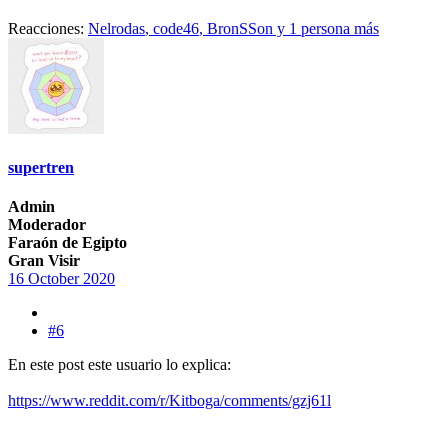
Reacciones:
Nelrodas
,
code46
,
BronSSon
y 1 persona más
supertren
Admin
Moderador
Faraón de Egipto
Gran Visir
16 October 2020
#6
En este post este usuario lo explica:
https://www.reddit.com/r/Kitboga/comments/gzj61l