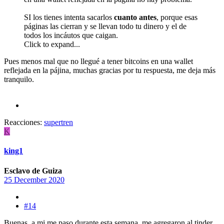
SI los tienes intenta sacarlos
cuanto antes
, porque esas
páginas las cierran y se llevan todo tu dinero y el de
todos los incáutos que caigan.
Click to expand...
Pues menos mal que no llegué a tener bitcoins en una wallet
reflejada en la pájina, muchas gracias por tu respuesta, me deja más
tranquilo.
Reacciones:
supertren
K
king1
Esclavo de Guiza
25 December 2020
#14
Buenas, a mi me paso durante esta semana, me agregaron al tinder