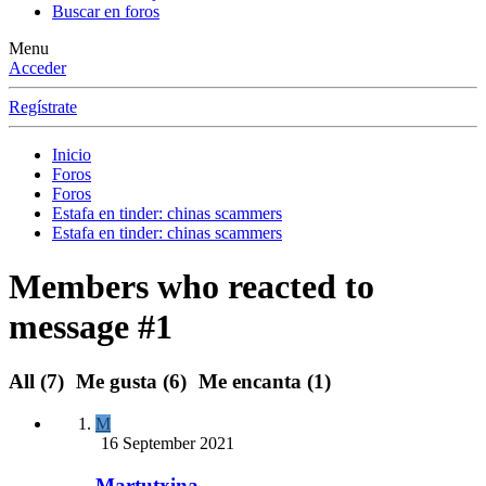
Buscar en foros
Menu
Acceder
Regístrate
Inicio
Foros
Foros
Estafa en tinder: chinas scammers
Estafa en tinder: chinas scammers
Members who reacted to
message #1
All
(7)
Me gusta
(6)
Me encanta
(1)
M
16 September 2021
Martutxina