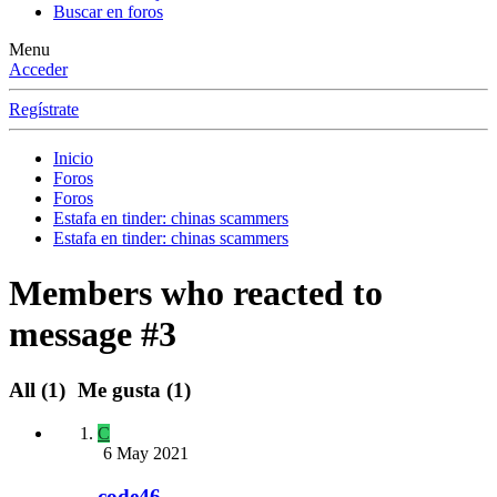
Buscar en foros
Menu
Acceder
Regístrate
Inicio
Foros
Foros
Estafa en tinder: chinas scammers
Estafa en tinder: chinas scammers
Members who reacted to
message #3
All
(1)
Me gusta
(1)
C
6 May 2021
code46