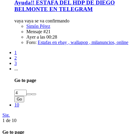
Ayuda!! ESTAFA DEL HDP DE DIEGO
BELMONTE EN TELEGRAM
vaya vaya se va confirmando
Simón Pérez
Mensaje #21
Ayer a las 00:28
Foro:
Estafas en ebay , wallapop , milanuncios, online
1
2
3
...
Go to page
Go
10
Sig.
1 de 10
Go to page