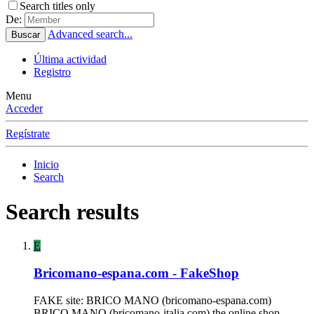
Search titles only
De:
Advanced search...
Buscar
Última actividad
Registro
Menu
Acceder
Regístrate
Inicio
Search
Search results
E
Bricomano-espana.com - FakeShop
FAKE site: BRICO MANO (bricomano-espana.com)
BRICO MANO (bricomano-italia.com) the online shop