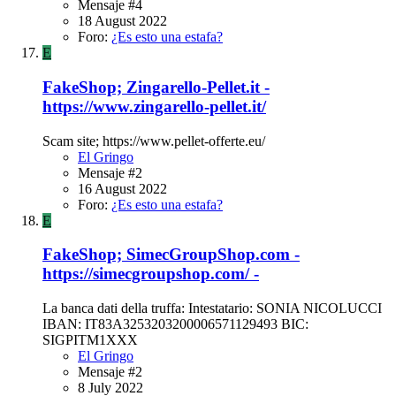
Mensaje #4
18 August 2022
Foro:
¿Es esto una estafa?
E
FakeShop; Zingarello-Pellet.it -
https://www.zingarello-pellet.it/
Scam site; https://www.pellet-offerte.eu/
El Gringo
Mensaje #2
16 August 2022
Foro:
¿Es esto una estafa?
E
FakeShop; SimecGroupShop.com -
https://simecgroupshop.com/ -
La banca dati della truffa: Intestatario: SONIA NICOLUCCI
IBAN: IT83A3253203200006571129493 BIC:
SIGPITM1XXX
El Gringo
Mensaje #2
8 July 2022