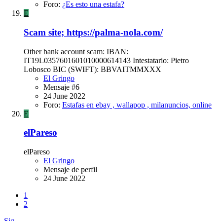
Foro:
¿Es esto una estafa?
E
Scam site; https://palma-nola.com/
Other bank account scam: IBAN:
IT19L0357601601010000614143 Intestatario: Pietro
Lobosco BIC (SWIFT): BBVAITMMXXX
El Gringo
Mensaje #6
24 June 2022
Foro:
Estafas en ebay , wallapop , milanuncios, online
E
elPareso
elPareso
El Gringo
Mensaje de perfil
24 June 2022
1
2
Sig.