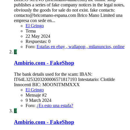
publishes a series of fake company notices in the legal notes,
obviously the goods for sale do not exist. fake contacts:
contacto@bricomano-espana.com
Brico Mano Limited una
empresa con sede en...
El Gringo
Tema
22 May 2024
Respuestas: 0
Foro:
Estafas en ebay , wallapop , milanuncios, online
E
Ambirio.com - FakeShop
The bank details used for the scam: IBAN:
IT64L3253203200006571817193 Intestatario: Clotilde
Innocenti BIC: MOONITMMXXX
El Gringo
Mensaje #2
9 March 2024
Foro:
¿Es esto una estafa?
E
Ambirio.com - FakeShop