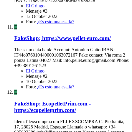
IBAN: IT88G36772223000EM001938228
El Gringo
Mensaje #3
12 October 2022
Foro:
¿Es esto una estafa?
E
FakeShop; https://www.pellet-euro.com/
The scam data bank: Account: Antonino Gatto IBAN:
IT44o0760104400001063072167 Fake contact: Via roma 2
ponza Latina 04027 Mail:
info.pellet.euro@gmail.com
Phone:
+39 3891261523
El Gringo
Mensaje #2
10 October 2022
Foro:
¿Es esto una estafa?
E
FakeShop; EcopelletPrim.com -
https://ecopelletprim.com/
Idem: fllexscompra.com FLLEXSCOMPRA C. Piedrahita,
17, 28025 Madrid, Espagne Llamada o whatsapp: +34