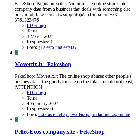
FakeShop: Pagina iniziale - Ambirio The online store stole
company data from a business that deals with something else,
be careful, fake contacts:
supporto@ambirio.com
+39
3761323476
El Gringo
Tema
3 March 2024
Respuestas: 1
Foro:
¿Es esto una estafa?
E
Movertix.it - Fakeshop
FakeShop: Movertix.it The online shop abuses other people's
business data, the goods for sale on the fake shop do not exist,
ATTENTION
El Gringo
Tema
4 February 2024
Respuestas: 0
Foro:
Estafas en ebay , wallapop , milanuncios, online
E
Pellet-Ecos.company.site - FekeShop