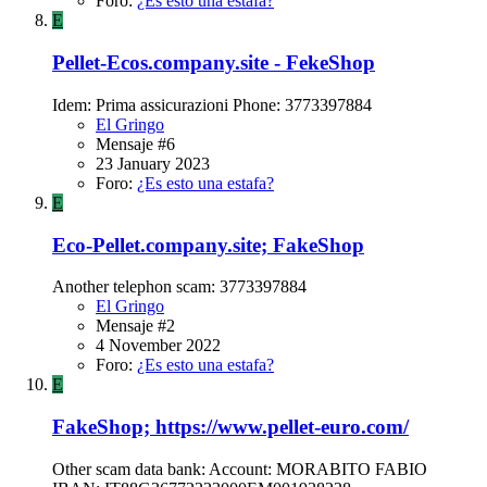
Foro:
¿Es esto una estafa?
E
Pellet-Ecos.company.site - FekeShop
Idem: Prima assicurazioni Phone: 3773397884
El Gringo
Mensaje #6
23 January 2023
Foro:
¿Es esto una estafa?
E
Eco-Pellet.company.site; FakeShop
Another telephon scam: 3773397884
El Gringo
Mensaje #2
4 November 2022
Foro:
¿Es esto una estafa?
E
FakeShop; https://www.pellet-euro.com/
Other scam data bank: Account: MORABITO FABIO