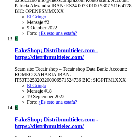
625623280
info@fllexscompra.com
Konto scam: Account:
Patricia Alexandra IBAN: ES24 0073 0100 5307 5116 4778
BIC: OPENESMMXXX
El Gringo
Mensaje #2
9 October 2022
Foro:
¿Es esto una estafa?
E
FakeShop; Distribmultielec.com -
https://distribmultielec.com/
Scam site: Tecair shop – Tecair shop Data Bank: Account:
ROMEO ZAHARIA IBAN:
IT53T3253203200006571524736 BIC: SIGPITM1XXX
El Gringo
Mensaje #18
19 September 2022
Foro:
¿Es esto una estafa?
E
FakeShop; Distribmultielec.com -
https://distribmultielec.com/