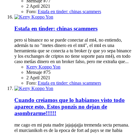
Mensaje #77
2 April 2021
Foro:
Estafa en tinder: chinas scammers
Estafa en tinder: chinas scammers
pero si binance no se puede conectar al mt4, no entiendo,
además tu no "metes dinero en el mt4", el mt4 es una
herramienta que se conecta a tu broker (y que yo sepa binance
y los exchanges de criptos no tiene soporte para mt4), en todo
caso metías dinero en un broker falso, pero me extraña que...
Kerry Koppo Yon
Mensaje #75
2 April 2021
Foro:
Estafa en tinder: chinas scammers
Cuando creiamos que lo habiamos visto todo
aparece esto, Estos ponzis no dejan de
asombrarme!!!!!!
me cago en mi puta madre jajajajajja tremenda secta peruana.
el murcianikoh es de la epoca de fort ad pays se me habia