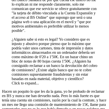
lo explican ni me responde claramente, solo me
comunican que ese servicio se ofrece gratuitamente con
"la tarjeta de débito vinculada a la Cuenta Expansión y
el acceso al BS Online" que supongo que será o una
página web o una aplicación en el movil y "que por
motivos ambientales es preferible utilizar lo menos
posible".
¿Alguien sabe si esto es legal? Yo considero que es
injusto y abusivo porque pienso que lo máximo que
podría valer unos cartones, tinta de impresión y datos
informáticos almacenados en un ordenador debería ser
como máximo de 0'20 a 1'50€. En un bazar chino un
bloc de notas de 80 hojas cuesta 1'50€. ¿Alguien ha
consiguido reclamar a un banco la devolución del cobro
de comisiones? ¿Existe algún banco que no te cobre
comisiones supuestamente fraudulentas y sin estar
basadas en nada material, objetivo y científico?
Click to expand...
Hacen un poquito lo que les da la gana, yo he probado de reclamar
en BS y nunca me han devuelto nada. Pero lo más fuerte es que
tenía una cuenta sin comisiones, razón por la cual la contrate, y hace
un mes me llego una comisión de mantenimiento de 15€, llame para
comentarles que no es lo que había firmado y en pocas palabras me