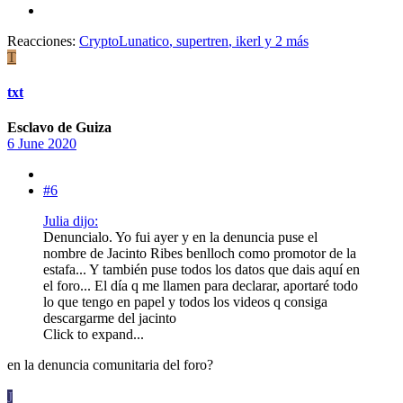
Reacciones:
CryptoLunatico
,
supertren
,
ikerl
y 2 más
T
txt
Esclavo de Guiza
6 June 2020
#6
Julia dijo:
Denuncialo. Yo fui ayer y en la denuncia puse el
nombre de Jacinto Ribes benlloch como promotor de la
estafa... Y también puse todos los datos que dais aquí en
el foro... El día q me llamen para declarar, aportaré todo
lo que tengo en papel y todos los videos q consiga
descargarme del jacinto
Click to expand...
en la denuncia comunitaria del foro?
J