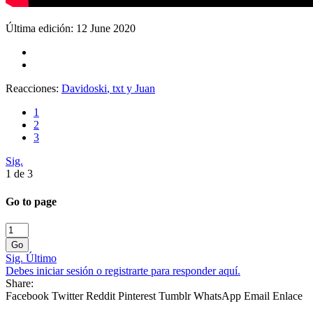
Última edición:
12 June 2020
Reacciones:
Davidoski
,
txt
y
Juan
1
2
3
Sig.
1 de 3
Go to page
Go
Sig.
Último
Debes iniciar sesión o registrarte para responder aquí.
Share:
Facebook
Twitter
Reddit
Pinterest
Tumblr
WhatsApp
Email
Enlace