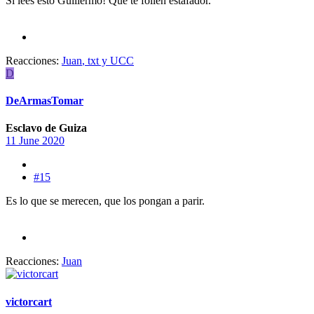
Si lees esto Guillermo! Que te follen estafador.
Reacciones:
Juan
,
txt
y
UCC
D
DeArmasTomar
Esclavo de Guiza
11 June 2020
#15
Es lo que se merecen, que los pongan a parir.
Reacciones:
Juan
victorcart