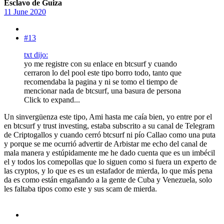
Esclavo de Guiza
11 June 2020
#13
txt dijo:
yo me registre con su enlace en btcsurf y cuando
cerraron lo del pool este tipo borro todo, tanto que
recomendaba la pagina y ni se tomo el tiempo de
mencionar nada de btcsurf, una basura de persona
Click to expand...
Un sinvergüenza este tipo, Ami hasta me caía bien, yo entre por el
en btcsurf y trust investing, estaba subscrito a su canal de Telegram
de Criptogallos y cuando cerró btcsurf ni pío Callao como una puta
y porque se me ocurrió advertir de Arbistar me echo del canal de
mala manera y estúpidamente me he dado cuenta que es un imbécil
el y todos los comepollas que lo siguen como si fuera un experto de
las cryptos, y lo que es es un estafador de mierda, lo que más pena
da es como están engañando a la gente de Cuba y Venezuela, solo
les faltaba tipos como este y sus scam de mierda.